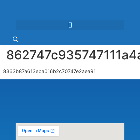
862747c935747111a4
8363b87a613eba016b2c70747e2aea91