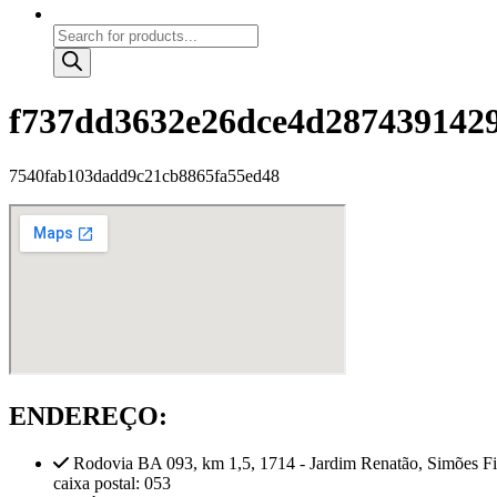
Products
search
f737dd3632e26dce4d287439142
7540fab103dadd9c21cb8865fa55ed48
ENDEREÇO:
Rodovia BA 093, km 1,5, 1714 - Jardim Renatão, Simões F
caixa postal: 053